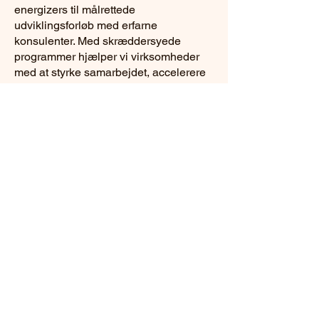
energizers til målrettede
udviklingsforløb med erfarne
konsulenter. Med skræddersyede
programmer hjælper vi virksomheder
med at styrke samarbejdet, accelerere
holdudviklingen og skabe et engageret
fællesskab, altid krydret med humor og
højt fagligt niveau. Herunder kan du se
konkrete eksempler på, hvordan vi har
hjulpet teams over alt i Danmark med at
løfte arbejdsglæden og opnå varige
resultater.
Firmafesten
Artisttjenerne
Festfotografen
Havnerundfarten
Julefrokosten
Teambuilding
Designeren
Festtaleren