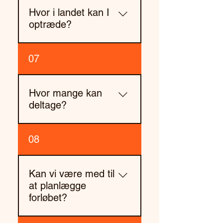
over flere timer eller dage. Vi
Hvor i landet kan I
tilpasser altid længden, så
optræde?
det passer ind i jeres
program og formål.
Vi er baseret i København,
07
men optræder i hele
Danmark – og indimellem
også i udlandet. Vi kommer
Hvor mange kan
derhen, hvor I er.
deltage?
Vi laver teambuilding-forløb
08
for både små teams og store
virksomheder med flere
hundrede deltagere. Vi
Kan vi være med til
tilpasser formatet, så alle
at planlægge
bliver en del af oplevelsen.
forløbet?