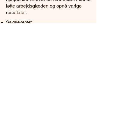
løfte arbejdsglæden og opnå varige
resultater.
Salgseventet
Imagekonsulenten
Designeren
Energizeren
Konsulenterne
Julefrokosten
HR Chefen
Skal vi tage en snak?
Faceboo
+45 33 25 34 22
k
Undercover@undercover.dk
LinkedIn
Strandgade 53
1401 København K
CVR
31 42 84 67
Vilkår og betingelser