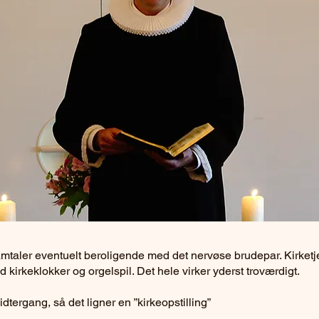
aler eventuelt beroligende med det nervøse brudepar. Kirketje
irkeklokker og orgelspil. Det hele virker yderst troværdigt.
dtergang, så det ligner en ”kirkeopstilling”