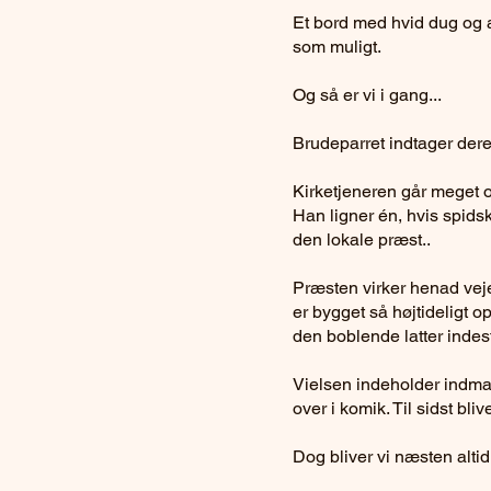
Et bord med hvid dug og al
som muligt.
Og så er vi i gang...
Brudeparret indtager dere
Kirketjeneren går meget o
Han ligner én, hvis spids
den lokale præst..
Præsten virker henad veje
er bygget så højtideligt o
den boblende latter indes
Vielsen indeholder indmar
over i komik. Til sidst bli
Dog bliver vi næsten altid