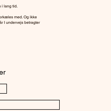
i lang tid.
forkæles med. Og ikke
år I undervejs betragter
her