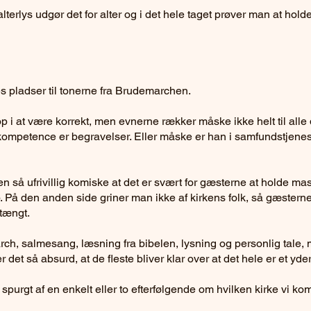
terlys udgør det for alter og i det hele taget prøver man at holde
s pladser til tonerne fra Brudemarchen.
p i at være korrekt, men evnerne rækker måske ikke helt til alle
kompetence er begravelser. Eller måske er han i samfundstjenest
n så ufrivillig komiske at det er svært for gæsterne at holde mas
p. På den anden side griner man ikke af kirkens folk, så gæstern
tængt.
ch, salmesang, læsning fra bibelen, lysning og personlig tale,
ver det så absurd, at de fleste bliver klar over at det hele er et y
 spurgt af en enkelt eller to efterfølgende om hvilken kirke vi k