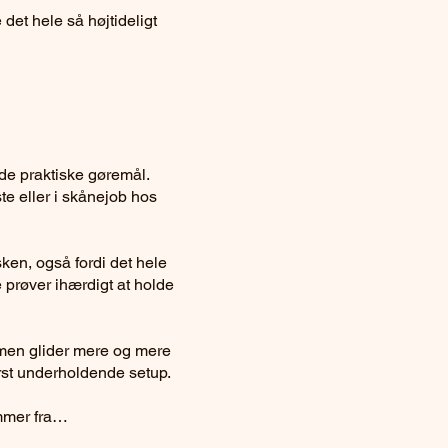
 det hele så højtideligt
 de praktiske gøremål.
e eller i skånejob hos
ken, også fordi det hele
e prøver ihærdigt at holde
 men glider mere og mere
derst underholdende setup.
ommer fra…